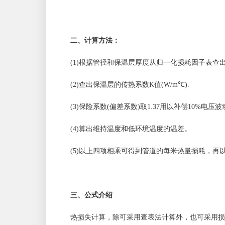
二、计算方法：
(1)根据管径和保温层厚度从归一化损耗因子表查
(2)查出保温层的传热系数K值(W/m℃).
(3)保险系数(偏差系数)取1.37用以补偿10%电压波
(4)算出维持温度和低环境温度的温差。
(5)以上四项相乘可得到管道的每米热量损耗，再
三、公式介绍
热损失计算，除可采用查表法计算外，也可采用损