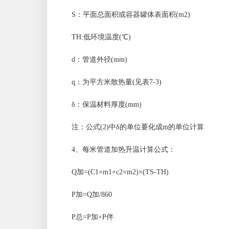
S：平面总面积或容器罐体表面积(m2)
TH:低环境温度(℃)
d：管道外径(mm)
q：为平方米散热量(见表7-3)
δ：保温材料厚度(mm)
注：公式(2)中δ的单位要化成m的单位计算
4、每米管道加热升温计算公式：
Q加=(C1×m1+c2×m2)×(TS-TH)
P加=Q加/860
P总=P加+P伴