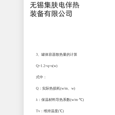
3、罐体容器散热量的计算
Q=1.2×q×s(w)
式中：
Q：实际热损耗(w/m、w)
λ：保温材料导热系数(w/m·℃)
Tv：维持温度(℃)