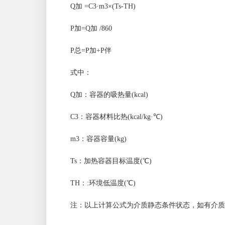
Q加 =C3·m3×(Ts-TH)
P加=Q加 /860
P总=P加+P伴
式中：
Q加：容器的吸热量(kcal)
C3：容器材料比热(kcal/kg·℃)
m3：容器容量(kg)
Ts：加热容器目标温度(℃)
TH：:环境低温度(℃)
注：以上计算公式为介质静态条件状态，如有介质升温