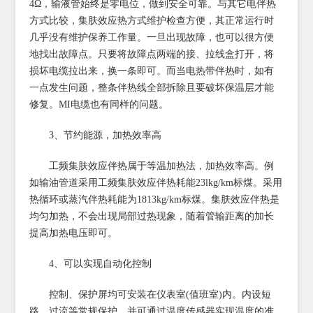
4Ω，输液管始终是零电位，做到安全可靠。与其它电伴热
方式比较，集肤效应热方式维护检查方便，其正常运行时
几乎没有维护保养工作量。一旦出现故障，也可以很方便
地找出故障点。只要将故障点两端的接、拉线盒打开，将
损坏电缆拉出来，换一条即可。而当电热带伴热时，如有
一点发生问题，整条伴热线全部拆除且要破坏保温层才能
修复。MI电缆也有同样的问题。
3、节约能源，加热效率高
工频集肤效应伴热属于等温加热法，加热效率高。例
如输油管道采用工频集肤效应伴热耗能23lkg/km标煤。采用
热循环或蒸汽伴热耗能为1813kg/km标煤。集肤效应伴热是
均匀加热，不会出现局部过热现象，随着管输距离的加长
提高加热电压即可。
4、可以实现自动化控制
控制、保护屏均可安装在仪表室(值班室)内。内设短
路、过流等常规保护，并可通过温度传感器实现温度的准