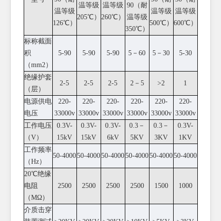
温等级
温等级
90（耐
温等级
温等级
温等级
205℃）
260℃）
温等级
126℃）
500℃）
600℃）
350℃）
标称截面
积
5-90
5-90
5-90
5－60
5－30
5-30
（mm2）
绝缘护套
2-5
2-5
2-5
2－5
>2
1
（层）
电源供电
220-
220-
220-
220-
220-
220-
电压
33000v
33000v
33000v
33000v
33000v
33000v
工作电压
0.3V-
0.3V-
0.3V-
0.3－
0.3－
0.3V-
（V）
15kV
15kV
6kV
5KV
3KV
1KV
工作频率
50-4000
50-4000
50-4000
50-4000
50-4000
50-4000
（Hz）
20℃绝缘
电阻
2500
2500
2500
2500
1500
1000
（MΩ）
介质击穿