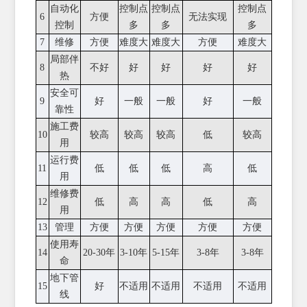
自动化
控制点
控制点
控制点
6
方便
无法实现
控制
多
多
多
7
维修
方便
难度大
难度大
方便
难度大
局部伴
8
不好
好
好
好
好
热
安全可
9
好
一般
一般
好
一般
靠性
施工费
10
较高
较高
较高
低
较高
用
运行费
11
低
低
低
高
低
用
维修费
12
低
高
高
低
高
用
13
管理
方便
方便
方便
方便
方便
使用寿
14
20-30年
3-10年
5-15年
3-8年
3-8年
命
地下管
15
好
不适用
不适用
不适用
不适用
线