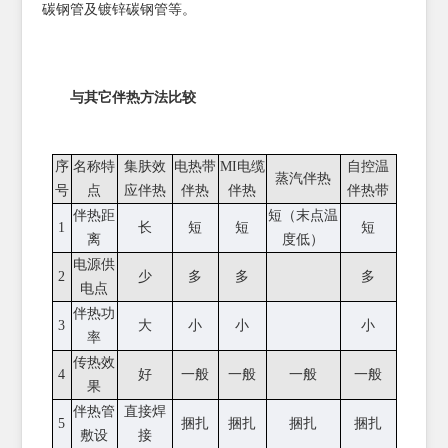
碳钢管及镀锌碳钢管等。
与其它伴热方法比较
序
名称特
集肤效
电热带
MI电缆
自控温
蒸汽伴热
号
点
应伴热
伴热
伴热
伴热带
伴热距
短（末点温
1
长
短
短
短
离
度低）
电源供
2
少
多
多
多
电点
伴热功
3
大
小
小
小
率
传热效
4
好
一般
一般
一般
一般
果
伴热管
直接焊
5
捆扎
捆扎
捆扎
捆扎
敷设
接