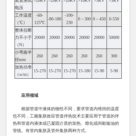
装置测试
>20KV
>20KV
>20KV
>10KV
>5KV
>3KV
电压
工作温度
-60-
-100-
-80-180
0－300
0－450
0-550
（℃）
125℃
230
整体拉断
力不小于
20000
20000
20000
20000
20000
50000
（N）
小弯曲半
260
260
260
260
260
300
径mm
加热功率
15-270
15-270
15-270
15-180
15-90
5-90
（w/m）
应用领域
根据管道中液体的物性不同，要求管道内维持的温度
也不同，工频集肤效应管道伴热技术主要应用于管道的伴
热和管道内液体或已凝固介质的加热、熔化或间歇输油的
管线。有管内集肤及管外集肤两种方式。