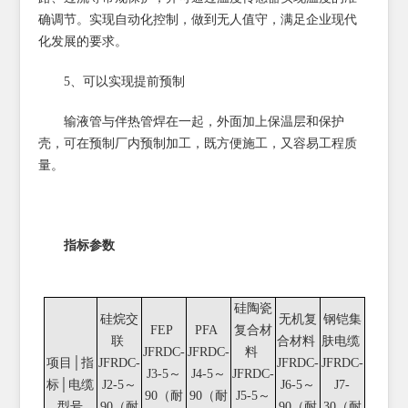
确调节。实现自动化控制，做到无人值守，满足企业现代
化发展的要求。
5、可以实现提前预制
输液管与伴热管焊在一起，外面加上保温层和保护
壳，可在预制厂内预制加工，既方便施工，又容易工程质
量。
指标参数
硅陶瓷
硅烷交
无机复
钢铠集
FEP
PFA
复合材
联
合材料
肤电缆
JFRDC-
JFRDC-
料
项目│指
JFRDC-
JFRDC-
JFRDC-
J3-5～
J4-5～
JFRDC-
标│电缆
J2-5～
J6-5～
J7-
90（耐
90（耐
J5-5～
型号
90（耐
90（耐
30（耐