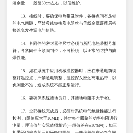
装余量，一般留30cm左右，以便维护。
13、接线时，要确保电热带及附件，各接点间有足够
的电气间隙，严禁母线短接及电阻丝与母线金属屏蔽层搭
接以免发生漏电与短路。
14、各附件的密封器件尺寸必须与所配电热带型号相
符，各紧固件应紧固到位，不可松脱，以正常的防护与防
爆性能。
15、如在系统中应用机械温控器时，应在未通电前调
整好温控点，严禁通电调整，温控探头应远离电热带，以
免测量不准，造成系统不能正常运行。
16、要确保系统接地良好，其接地电阻不大于4Ω。
17、全部接线完成后，必须对系统电气绝缘性能进行
检测，(阻值应大于10MΩ)，并对每个回路的功率电阻进行
测量，理论值与实际值须相近(一般偏差在±10%内)，如三
相带还须检查其三相平衡电阻值，一般偏差值在±5%之间。