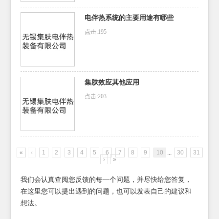
电伴热系统的主要用途有哪些
点击:195
集肤效应其他应用
点击:203
«
‹
1
2
3
4
5
6
7
8
9
10
...
30
31
›
»
我们会认真查阅您反馈的每一个问题，并尽快给您答复，
在这里您可以提出遇到的问题，也可以发表自己的建议和
想法。